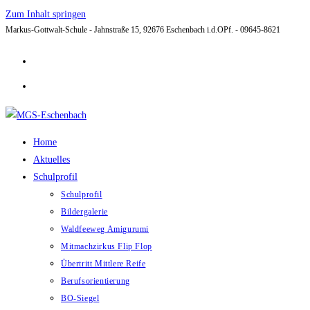
Zum Inhalt springen
Markus-Gottwalt-Schule - Jahnstraße 15, 92676 Eschenbach i.d.OPf. - 09645-8621
Home
Aktuelles
Schulprofil
Schulprofil
Bildergalerie
Waldfeeweg Amigurumi
Mitmachzirkus Flip Flop
Übertritt Mittlere Reife
Berufsorientierung
BO-Siegel