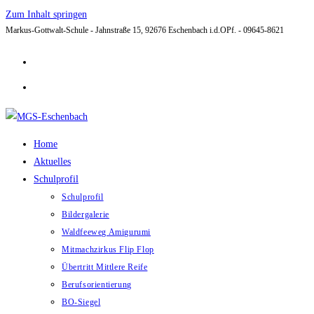
Zum Inhalt springen
Markus-Gottwalt-Schule - Jahnstraße 15, 92676 Eschenbach i.d.OPf. - 09645-8621
Home
Aktuelles
Schulprofil
Schulprofil
Bildergalerie
Waldfeeweg Amigurumi
Mitmachzirkus Flip Flop
Übertritt Mittlere Reife
Berufsorientierung
BO-Siegel